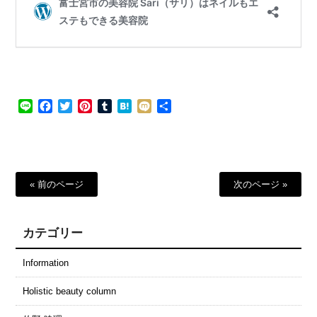
Line
Facebook
Twitter
Pinterest
Tumblr
Hatena
Mixi
共
有
« 前のページ
次のページ »
カテゴリー
Information
Holistic beauty column